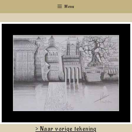
Ga
Menu
naar
de
inhoud
> Naar vorige tekening