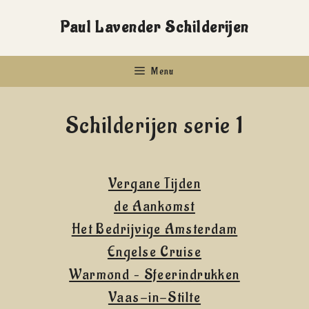
Ga
Paul Lavender Schilderijen
naar
de
Menu
inhoud
Schilderijen serie 1
Vergane Tijden
de Aankomst
Het Bedrijvige Amsterdam
Engelse Cruise
Warmond – Sfeerindrukken
Vaas-in-Stilte