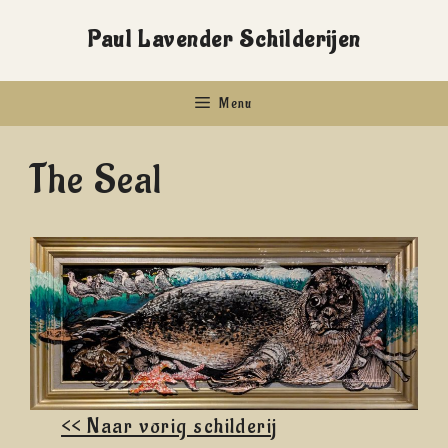
Ga
Paul Lavender Schilderijen
naar
de
Menu
inhoud
The Seal
<< Naar vorig schilderij