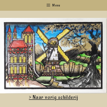
Ga
Menu
naar
de
inhoud
> Naar vorig schilderij