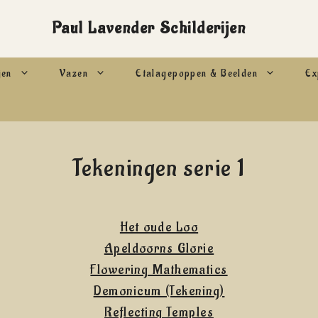
Paul Lavender Schilderijen
jen
Vazen
Etalagepoppen & Beelden
Ex
Tekeningen serie 1
Het oude Loo
Apeldoorns Glorie
Flowering Mathematics
Demonicum (Tekening)
Reflecting Temples