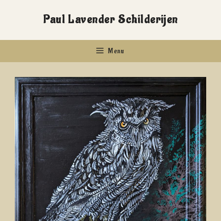
Ga
Paul Lavender Schilderijen
naar
de
Menu
inhoud