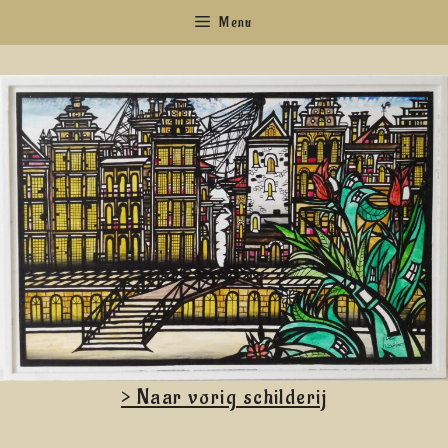
Ga
Menu
naar
de
inhoud
> Naar vorig schilderij