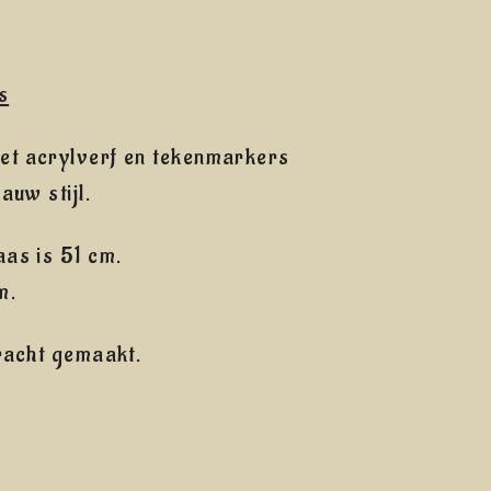
s
t acrylverf en tekenmarkers
auw stijl.
as is 51 cm.
m.
racht gemaakt.