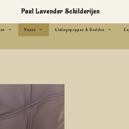
Paul Lavender Schilderijen
jen
Vazen
Etalagepoppen & Beelden
Ex
e