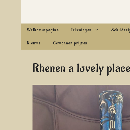
Ga
naar
de
Welkomstpagina
Tekeningen
Schilderi
inhoud
Nieuws
Gewonnen prijzen
Rhenen a lovely plac